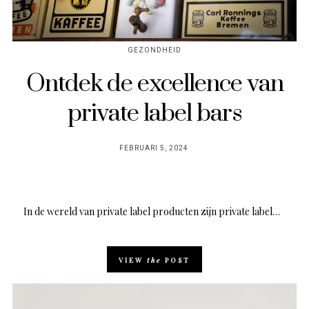
GEZONDHEID
Ontdek de excellence van
private label bars
POSTED
FEBRUARI 5, 2024
ON
In de wereld van private label producten zijn private label…
VIEW
the
POST