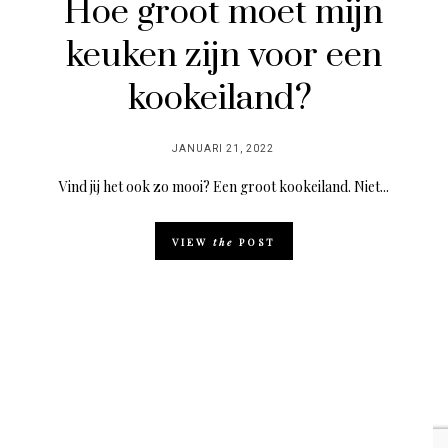
Hoe groot moet mijn
keuken zijn voor een
kookeiland?
POSTED
JANUARI 21, 2022
ON
Vind jij het ook zo mooi? Een groot kookeiland. Niet...
VIEW
the
POST