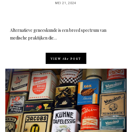
POSTED
MEI 21, 2024
ON
Alternatieve geneeskunde is een breed spectrum van
medische praktijken die…
VIEW
the
POST