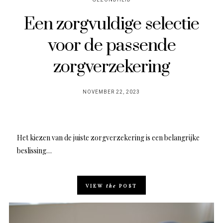
Een zorgvuldige selectie
voor de passende
zorgverzekering
POSTED
NOVEMBER 22, 2023
ON
Het kiezen van de juiste zorgverzekering is een belangrijke
beslissing…
VIEW
the
POST