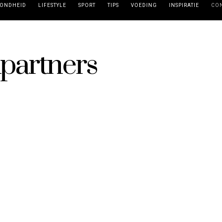
ONDHEID
LIFESTYLE
SPORT
TIPS
VOEDING
INSPIRATIE
CO
partners