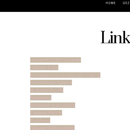
HOME
GEZ
Link
Cursus NLP? NLP academie
Dallmayr koffie
Schaamlipcorrectie door ABC-clinic.nl
Prive detective inhuren
Mediation Utrecht
Wingsurfen
functionele geneeskunde
Tandarts Utrecht
Podobrace
Italiaanse koffie machine