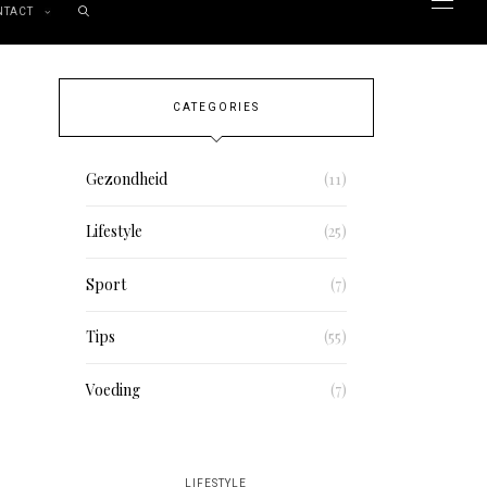
NTACT
CATEGORIES
Gezondheid
(11)
Lifestyle
(25)
Sport
(7)
Tips
(55)
Voeding
(7)
LIFESTYLE