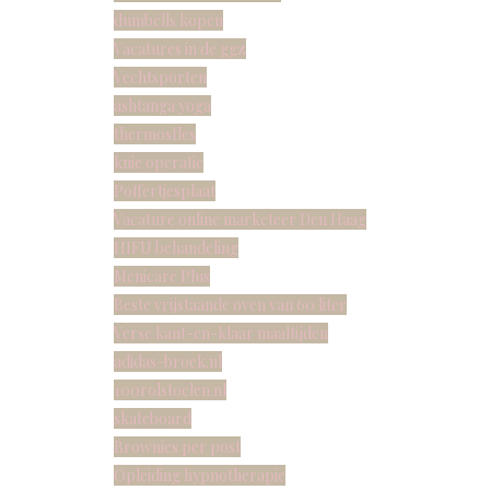
dumbells kopen
Vacatures in de ggz
Vechtsporten
ashtanga yoga
thermosfles
knie operatie
Poffertjesplaat
Vacature online marketeer Den Haag
HIFU behandeling
Menicare Plus
Beste vrijstaande oven van 60 liter
Verse kant-en-klaar maaltijden
adidas-broek.nl
100rolstoelen.nl
skateboard
Brownies per post
Opleiding hypnotherapie