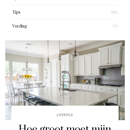
Tips
(55)
Voeding
(7)
LIFESTYLE
Hoe groot moet mijn