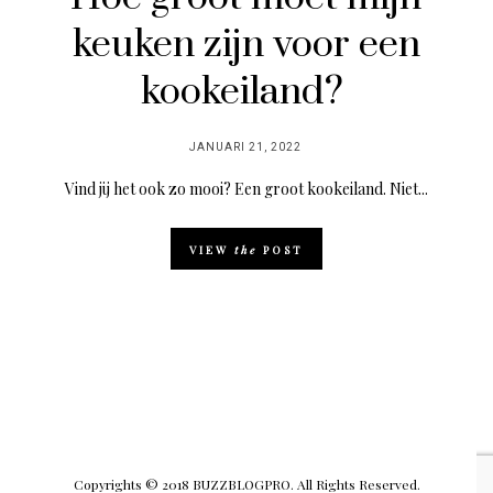
keuken zijn voor een
kookeiland?
POSTED
JANUARI 21, 2022
ON
Vind jij het ook zo mooi? Een groot kookeiland. Niet...
VIEW
the
POST
Copyrights © 2018 BUZZBLOGPRO. All Rights Reserved.