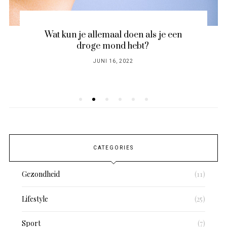
Wat kun je allemaal doen als je een
droge mond hebt?
POSTED
JUNI 16, 2022
ON
CATEGORIES
Gezondheid
(11)
Lifestyle
(25)
Sport
(7)