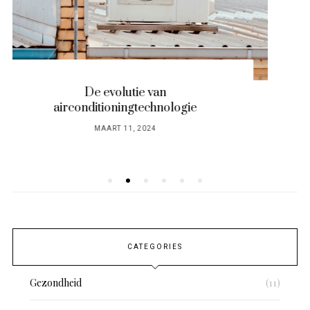
Duurzame keuken praktijken voor de
milieubewuste huiseigenaar
POSTED
JANUARI 9, 2024
ON
CATEGORIES
Gezondheid
(11)