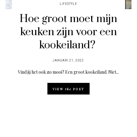
LIFESTYLE
Hoe groot moet mijn
keuken zijn voor een
kookeiland?
POSTED
JANUARI 21, 2022
ON
Vind jij het ook zo mooi? Een groot kookeiland. Niet...
VIEW
the
POST