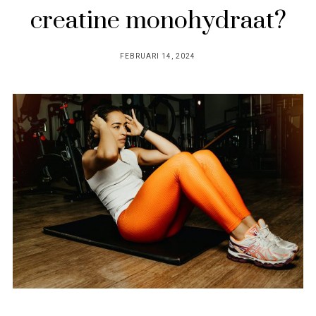
creatine monohydraat?
POSTED
FEBRUARI 14, 2024
ON