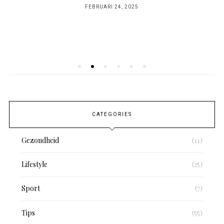
POSTED
FEBRUARI 24, 2025
ON
CATEGORIES
Gezondheid
(11)
Lifestyle
(25)
Sport
(7)
Tips
(55)