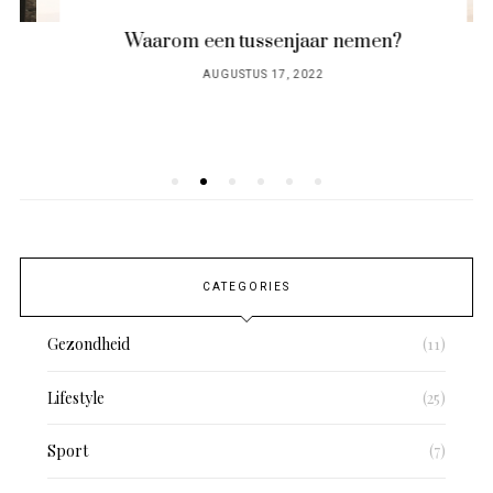
Waarom een tussenjaar nemen?
POSTED
AUGUSTUS 17, 2022
ON
CATEGORIES
Gezondheid
(11)
Lifestyle
(25)
Sport
(7)