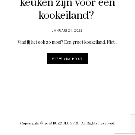
keuken zijn voor een
kookeiland?
POSTED
JANUARI 21, 2022
ON
Vind jij het ook zo mooi? Een groot kookeiland. Niet...
VIEW
the
POST
Copyrights © 2018 BUZZBLOGPRO. All Rights Reserved.