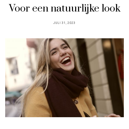
Voor een natuurlijke look
POSTED
JULI 31, 2023
ON