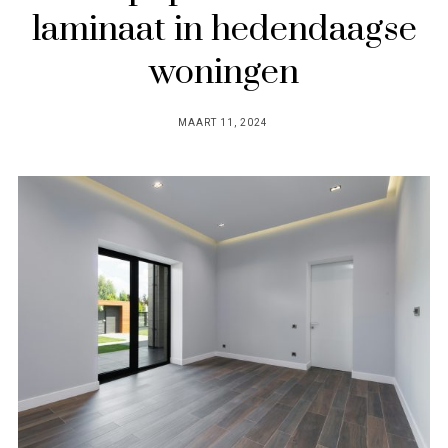
laminaat in hedendaagse
woningen
POSTED
MAART 11, 2024
ON