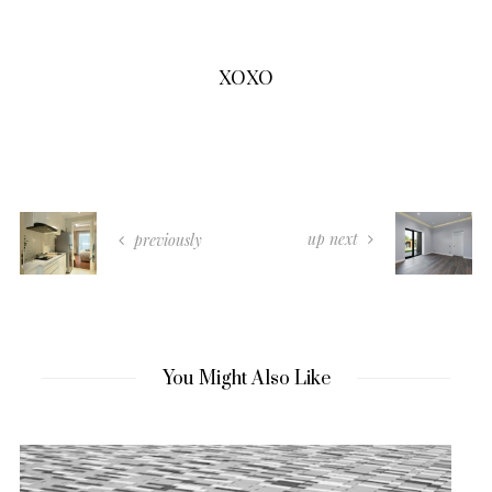
XOXO
up next
previously
You Might Also Like