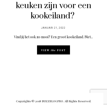
keuken zijn voor een
kookeiland?
POSTED
JANUARI 21, 2022
ON
Vind jij het ook zo mooi? Een groot kookeiland. Niet...
VIEW
the
POST
Copyrights © 2018 BUZZBLOGPRO. All Rights Reserved.