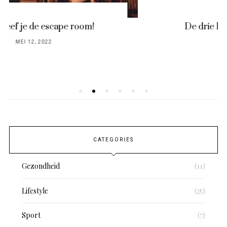
De drie leukste restaurants in
Roosendaal!
POSTED
MAART 3, 2022
ON
CATEGORIES
Gezondheid
(11)
Lifestyle
(25)
Sport
(7)