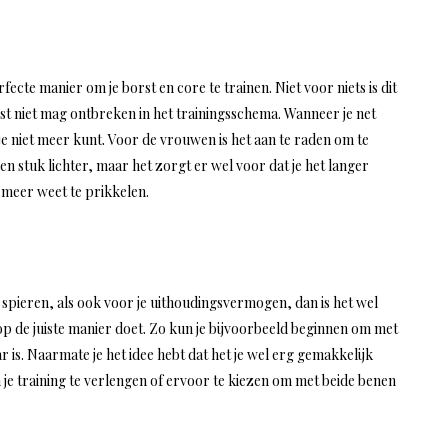
te manier om je borst en core te trainen. Niet voor niets is dit
list niet mag ontbreken in het trainingsschema. Wanneer je net
 je niet meer kunt. Voor de vrouwen is het aan te raden om te
en stuk lichter, maar het zorgt er wel voor dat je het langer
l meer weet te prikkelen.
 je spieren, als ook voor je uithoudingsvermogen, dan is het wel
t op de juiste manier doet. Zo kun je bijvoorbeeld beginnen om met
 is. Naarmate je het idee hebt dat het je wel erg gemakkelijk
 je training te verlengen of ervoor te kiezen om met beide benen