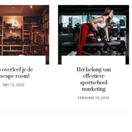
et belang van
Tips om verspilling
effectieve
in jouw horecazaak
sportschool
te verminderen
marketing
POSTED
MEI 27, 2022
POSTED
FEBRUARI 19, 2024
ON
ON