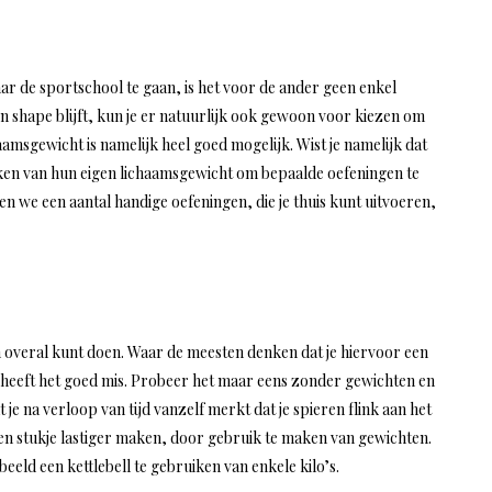
ar de sportschool te gaan, is het voor de ander geen enkel
n shape blijft, kun je er natuurlijk ook gewoon voor kiezen om
aamsgewicht is namelijk heel goed mogelijk. Wist je namelijk dat
en van hun eigen lichaamsgewicht om bepaalde oefeningen te
n we een aantal handige oefeningen, die je thuis kunt uitvoeren,
d en overal kunt doen. Waar de meesten denken dat je hiervoor een
, heeft het goed mis. Probeer het maar eens zonder gewichten en
je na verloop van tijd vanzelf merkt dat je spieren flink aan het
een stukje lastiger maken, door gebruik te maken van gewichten.
eeld een kettlebell te gebruiken van enkele kilo’s.