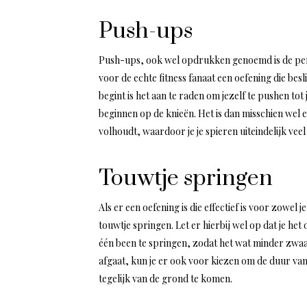
Push-ups
Push-ups, ook wel opdrukken genoemd is de perfec
voor de echte fitness fanaat een oefening die bes
begint is het aan te raden om jezelf te pushen tot
beginnen op de knieën. Het is dan misschien wel e
volhoudt, waardoor je je spieren uiteindelijk vee
Touwtje springen
Als er een oefening is die effectief is voor zowel
touwtje springen. Let er hierbij wel op dat je he
één been te springen, zodat het wat minder zwaar
afgaat, kun je er ook voor kiezen om de duur van
tegelijk van de grond te komen.