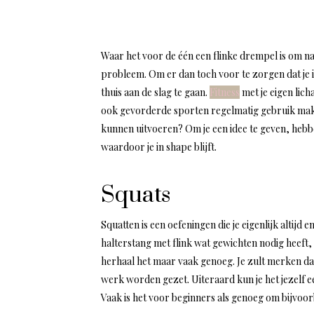
Waar het voor de één een flinke drempel is om na
probleem. Om er dan toch voor te zorgen dat je i
thuis aan de slag te gaan.
Fitness
met je eigen lich
ook gevorderde sporten regelmatig gebruik mak
kunnen uitvoeren? Om je een idee te geven, hebbe
waardoor je in shape blijft.
Squats
Squatten is een oefeningen die je eigenlijk altij
halterstang met flink wat gewichten nodig heeft
herhaal het maar vaak genoeg. Je zult merken dat 
werk worden gezet. Uiteraard kun je het jezelf 
Vaak is het voor beginners als genoeg om bijvoorb