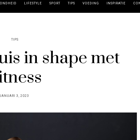
ONDHEID
LIFESTYLE
SPORT
TIPS
VOEDING
INSPIRATIE
CO
TIPS
thuis in shape met
itness
POSTED
JANUARI 3, 2023
ON