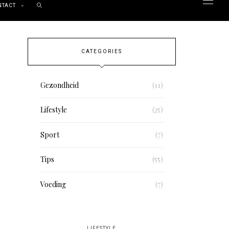
NTACT
CATEGORIES
Gezondheid
(11)
Lifestyle
(25)
Sport
(7)
Tips
(55)
Voeding
(7)
LIFESTYLE