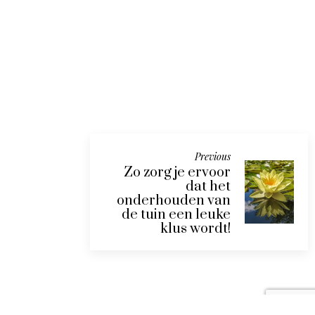
Herontdek 
kracht van d
Leer hoe je jouw
rust
emoties onder
POSTED
DECEMBER 6, 2
controle kunt
ON
houden in
stressvolle situaties
POSTED
JANUARI 30, 2023
Previous
ON
Zo zorg je ervoor
dat het
onderhouden van
de tuin een leuke
klus wordt!