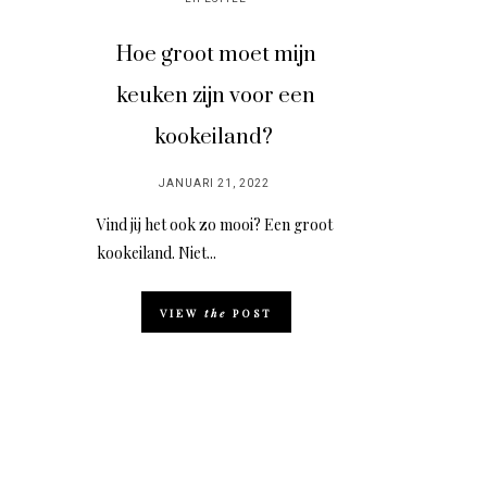
Hoe groot moet mijn
keuken zijn voor een
kookeiland?
POSTED
JANUARI 21, 2022
ON
Vind jij het ook zo mooi? Een groot
kookeiland. Niet...
VIEW
the
POST