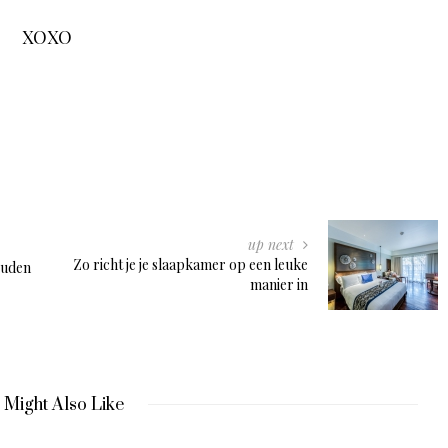
XOXO
up next
Zo richt je je slaapkamer op een leuke
ouden
manier in
 Might Also Like