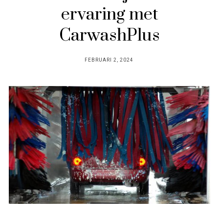
ervaring met
CarwashPlus
POSTED
FEBRUARI 2, 2024
ON