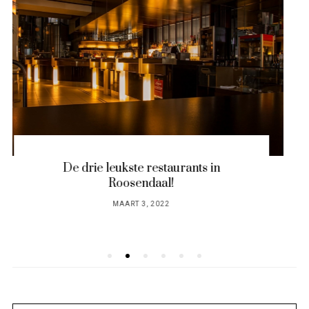
Het lekkerste eten in Alphen aan de Rijn
POSTED
MAART 17, 2022
ON