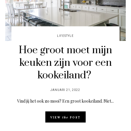
LIFESTYLE
Hoe groot moet mijn
keuken zijn voor een
kookeiland?
POSTED
JANUARI 21, 2022
ON
Vind jij het ook zo mooi? Een groot kookeiland. Niet...
VIEW
the
POST